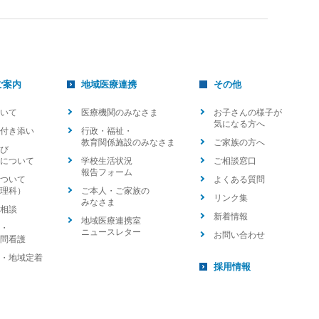
ご案内
地域医療連携
その他
いて
医療機関のみなさま
お子さんの様子が
気になる方へ
付き添い
行政・福祉・
教育関係施設のみなさま
ご家族の方へ
び
について
学校生活状況
ご相談窓口
報告フォーム
ついて
よくある質問
理科）
ご本人・ご家族の
リンク集
みなさま
相談
新着情報
地域医療連携室
・
ニュースレター
お問い合わせ
問看護
・地域定着
採用情報