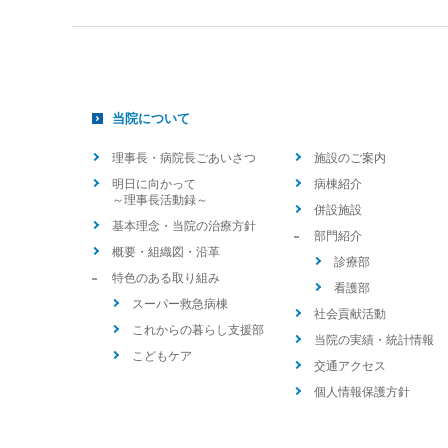
当院について
理事長・病院長ごあいさつ
施設のご案内
明日に向かって
病棟紹介
～理事長活動録～
併設施設
基本理念・当院の治療方針
部門紹介
概要・組織図・沿革
診療部
特色のある取り組み
看護部
スーパー救急病棟
社会貢献活動
これからの暮らし支援部
当院の実績・統計情報
こどもケア
交通アクセス
個人情報保護方針