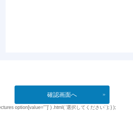
確認画面へ
refectures option[value=""]' ) .html( '選択してください' ); } );