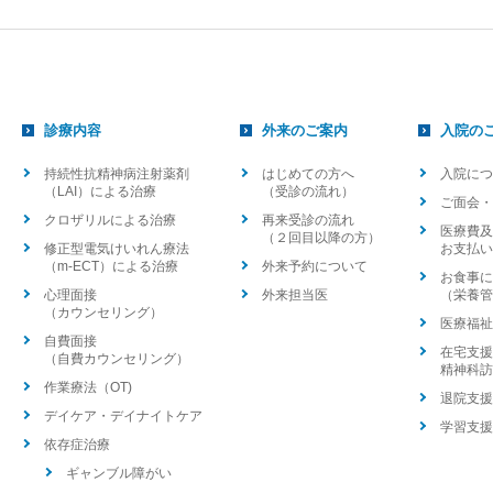
診療内容
外来のご案内
入院の
持続性抗精神病注射薬剤
はじめての方へ
入院につ
（LAI）による治療
（受診の流れ）
ご面会・
クロザリルによる治療
再来受診の流れ
医療費及
（２回目以降の方）
修正型電気けいれん療法
お支払い
（m-ECT）による治療
外来予約について
お食事に
心理面接
外来担当医
（栄養管
（カウンセリング）
医療福祉
自費面接
在宅支援
（自費カウンセリング）
精神科訪
作業療法（OT)
退院支援
デイケア・デイナイトケア
学習支援
依存症治療
ギャンブル障がい