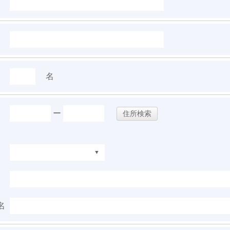
名
ー
住所検索
名