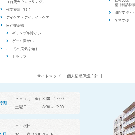
在宅支援・
（自費カウンセリング）
精神科訪問
作業療法（OT)
退院支援・
デイケア・デイナイトケア
学習支援
依存症治療
ギャンブル障がい
ゲーム障がい
こころの病気を知る
トラウマ
サイトマップ
個人情報保護方針
平日（月～金）8:30～17:00
時間
土曜日 8:30～12:30
日・祝日
診日
お 盆（8月14～16日）