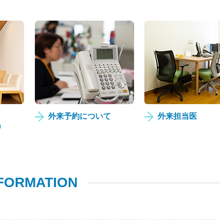
外来予約について
外来担当医
）
FORMATION