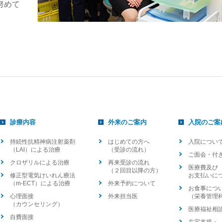
努めて
診療内容
外来のご案内
入院のご案
持続性抗精神病注射薬剤
はじめての方へ
入院につい
（LAI）による治療
（受診の流れ）
ご面会・付
クロザリルによる治療
再来受診の流れ
医療費及び
（２回目以降の方）
修正型電気けいれん療法
お支払いに
（m-ECT）による治療
外来予約について
お食事につ
心理面接
外来担当医
（栄養管理
（カウンセリング）
医療福祉相
自費面接