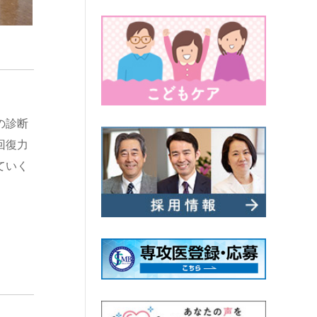
の診断
回復力
ていく