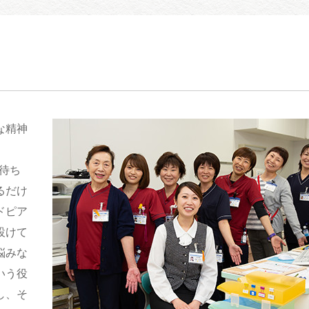
な精神
、待ち
るだけ
ドピア
設けて
悩みな
いう役
し、そ