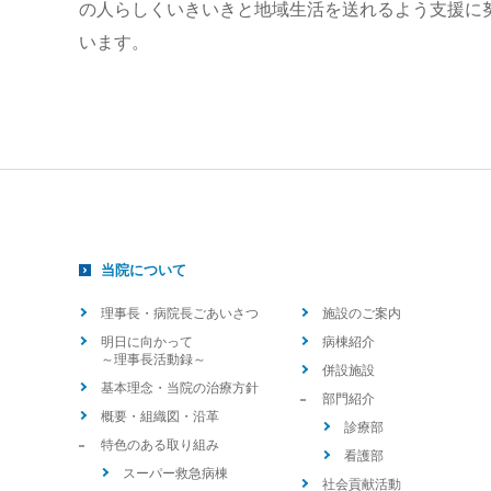
の人らしくいきいきと地域生活を送れるよう支援に
います。
当院について
理事長・病院長ごあいさつ
施設のご案内
明日に向かって
病棟紹介
～理事長活動録～
併設施設
基本理念・当院の治療方針
部門紹介
概要・組織図・沿革
診療部
特色のある取り組み
看護部
スーパー救急病棟
社会貢献活動