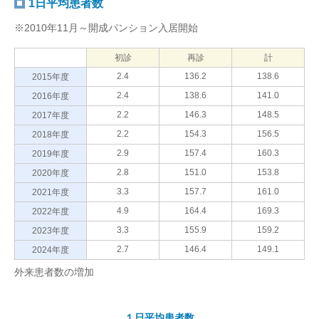
1日平均患者数
※2010年11月～開成パンション入居開始
初診
再診
計
2.4
136.2
138.6
2015年度
2.4
138.6
141.0
2016年度
2.2
146.3
148.5
2017年度
2.2
154.3
156.5
2018年度
2.9
157.4
160.3
2019年度
2.8
151.0
153.8
2020年度
3.3
157.7
161.0
2021年度
4.9
164.4
169.3
2022年度
3.3
155.9
159.2
2023年度
2.7
146.4
149.1
2024年度
外来患者数の増加
１日平均患者数