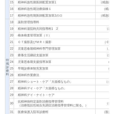
15
精神科急性期医師配置加算1
（精急医
16
精神科急性期治療病棟１
（精急
17
精神科急性期医師配置加算2のロ
（精急医
18
薬剤管理指導料
（
19
精神科退院時共同指導料1 2
（精
20
検体検査管理加算（Ⅱ）
（検
21
ＣＴ撮影及びＭＲＩ撮影
（Ｃ・Ｍ
22
児童思春期精神科専門管理加算
（児
23
療養生活継続支援加算
（療
特
24
児童思春期支援指導加算
（児
掲
診
25
早期診療体制充実加算
（早
療
料
26
精神科作業療法
（
27
精神科ショート・ケア「大規模なもの」
（ショ
28
精神科デイ・ケア「大規模なもの」
（デ
29
精神科デイ・ナイト・ケア
（
抗精神病特定薬剤治療指導管理料
30
（抗
（治療抵抗性統合失調症治療指導管理料に限る。）
31
医療保護入院等診療料
（医療