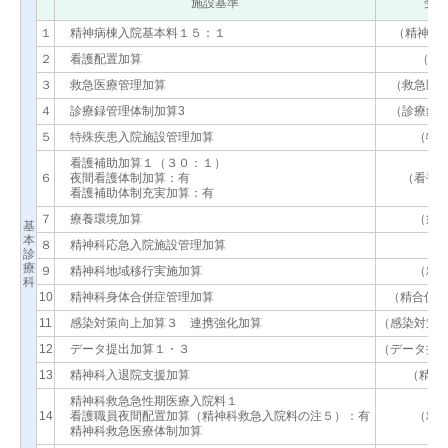
施設基準
受理
１
精神病棟入院基本料１５：１
（精神入院
２
看護配置加算
（看配
３
救急医療管理加算
（救急医
４
診療録管理体制加算3
（診療録
５
特殊疾患入院施設管理加算
（特
看護補助加算１（３０：１）
６
夜間看護体制加算：有
（看補
看護補助体制充実加算：有
７
療養環境加算
（療
基
本
８
精神科応急入院施設管理加算
（
診
療
９
精神科地域移行実施加算
（精
科
10
精神科身体合併症管理加算
（精合併加
11
感染対策向上加算３ 連携強化加算
（感染対策
12
データ提出加算１・３
（データ提
13
精神科入退院支援加算
（精入
精神科救急急性期医療入院料１
14
看護職員夜間配置加算（精神科救急入院料の注５）：有
（精
精神科救急医療体制加算