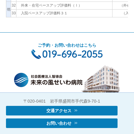
32
外来・在宅ベースアップ評価料（Ⅰ）
（外在ベ
他
33
入院ベースアップ評価料３１
（入べ
ご予約・お問い合わせはこちら
〒020-0401 岩手県盛岡市手代森9-70-1
交通アクセス
お問い合わせ