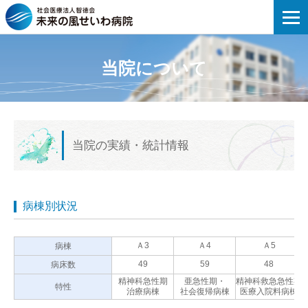
未来の風せいわ病院 | 当院の実績・統計
当院について
当院の実績・統計情報
病棟別状況
Ａ3
Ａ4
Ａ5
病棟
49
59
48
病床数
精神科急性期
亜急性期・
精神科救急急性期
特性
治療病棟
社会復帰病棟
医療入院料病棟