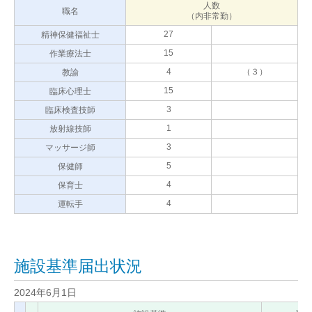
人数
職名
（内非常勤）
27
精神保健福祉士
15
作業療法士
4
（３）
教諭
15
臨床心理士
3
臨床検査技師
1
放射線技師
3
マッサージ師
5
保健師
4
保育士
4
運転手
施設基準届出状況
2024年6月1日