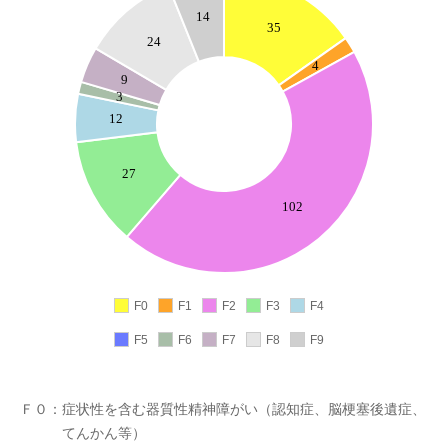
F0
F1
F2
F3
F4
F5
F6
F7
F8
F9
Ｆ０：症状性を含む器質性精神障がい（認知症、脳梗塞後遺症、
てんかん等）