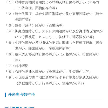
Ｆ１：精神作用物質使用による精神及び行動の障がい（アルコ
ール依存症、薬物依存症等）
Ｆ２：統合失調症、統合失調症型障がい及び妄想性障がい（統合
失調症等）
Ｆ３：気分（感情）障がい（躁鬱病等）
Ｆ４：神経症性障がい、ストレス関連障がい及び身体表現性障が
い（心因反応、ヒステリー、神経症、適応障がい等）
Ｆ５：生理的障がい及び身体的要因に関連した行動症候群（摂食
障がい、睡眠障がい、産褥精神病等）
Ｆ６：成人の人格及び行動の障がい（人格障がい、行動障がい
等）
Ｆ７：精神遅滞
Ｆ８：心理的発達の障がい（発達障がい、学習障がい等）
Ｆ９：小児期及び青年期に通常発症する行動及び情緒の障がい
（多動性障がい、行為障がい、情緒障がい等）
外来患者数推移