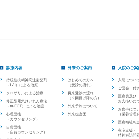
診療内容
外来のご案内
入院のご案
持続性抗精神病注射薬剤
はじめての方へ
入院につい
（LAI）による治療
（受診の流れ）
ご面会・付
クロザリルによる治療
再来受診の流れ
医療費及び
（２回目以降の方）
修正型電気けいれん療法
お支払いに
（m-ECT）による治療
外来予約について
お食事につ
心理面接
外来担当医
（栄養管理
（カウンセリング）
医療福祉相
自費面接
在宅支援・
（自費カウンセリング）
精神科訪問