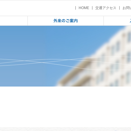
学校3年生 いのちの大切さを考える講演会（2020/9/4）
| 奥州市立水沢南中学校3年生 いの
HOME
交通アクセス
お問