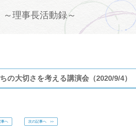
て
～理事長活動録～
の大切さを考える講演会（2020/9/4）
事へ
次の記事へ
>>