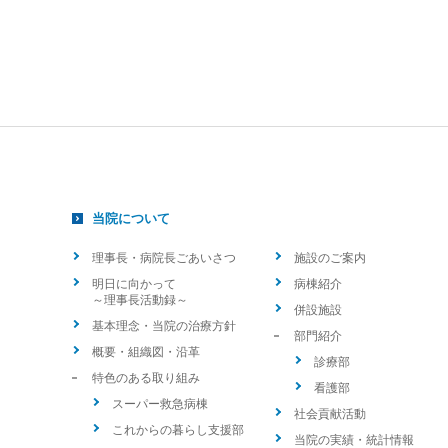
当院について
理事長・病院長ごあいさつ
施設のご案内
明日に向かって
病棟紹介
～理事長活動録～
併設施設
基本理念・当院の治療方針
部門紹介
概要・組織図・沿革
診療部
特色のある取り組み
看護部
スーパー救急病棟
社会貢献活動
これからの暮らし支援部
当院の実績・統計情報