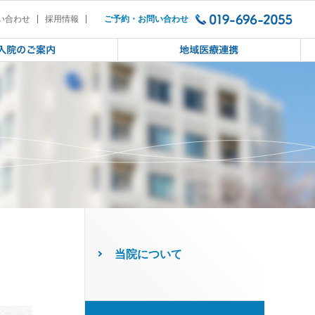
？」（2022/7/5）
会「コロナ禍において子どもの心を蝕
い合わせ
採用情報
ご予約・お問い合わせ
当院について