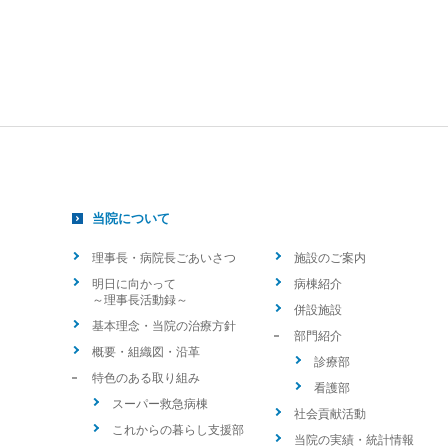
当院について
理事長・病院長ごあいさつ
施設のご案内
明日に向かって
病棟紹介
～理事長活動録～
併設施設
基本理念・当院の治療方針
部門紹介
概要・組織図・沿革
診療部
特色のある取り組み
看護部
スーパー救急病棟
社会貢献活動
これからの暮らし支援部
当院の実績・統計情報