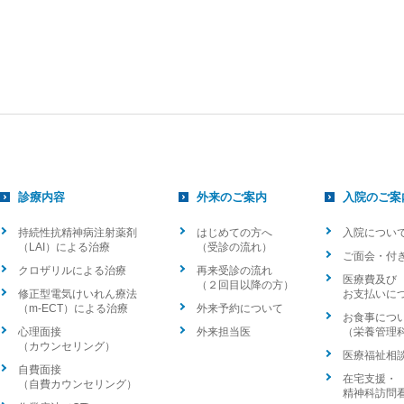
診療内容
外来のご案内
入院のご案
持続性抗精神病注射薬剤
はじめての方へ
入院につい
（LAI）による治療
（受診の流れ）
ご面会・付
クロザリルによる治療
再来受診の流れ
医療費及び
（２回目以降の方）
修正型電気けいれん療法
お支払いに
（m-ECT）による治療
外来予約について
お食事につ
心理面接
外来担当医
（栄養管理
（カウンセリング）
医療福祉相
自費面接
在宅支援・
（自費カウンセリング）
精神科訪問