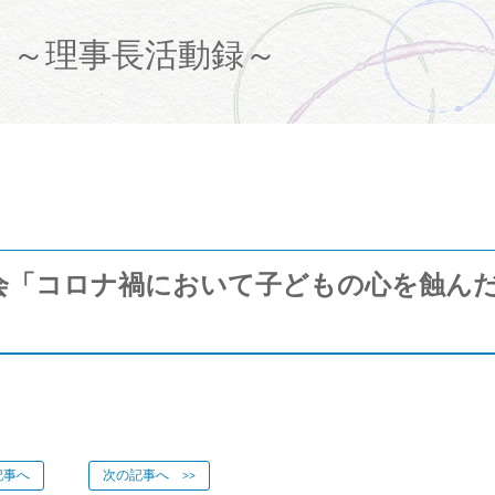
て
～理事長活動録～
会「コロナ禍において子どもの心を蝕ん
事へ
次の記事へ
>>