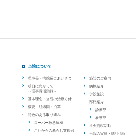
当院について
理事長・病院長ごあいさつ
施設のご案内
明日に向かって
病棟紹介
～理事長活動録～
併設施設
基本理念・当院の治療方針
部門紹介
概要・組織図・沿革
診療部
特色のある取り組み
看護部
スーパー救急病棟
社会貢献活動
これからの暮らし支援部
当院の実績・統計情報