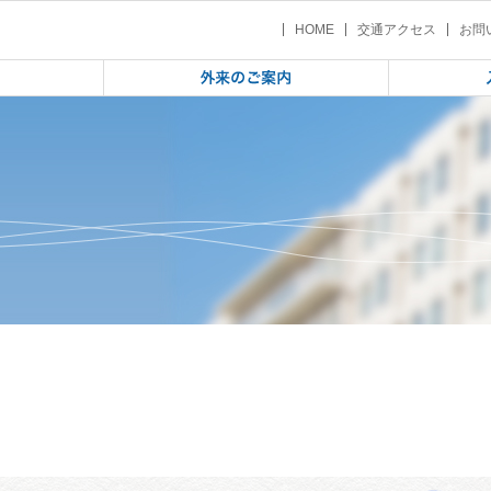
学校1年生 ネット・ゲーム依存講演会（2022/11/21）
| 盛岡市立見前南中学校1年生 ネッ
HOME
交通アクセス
お問