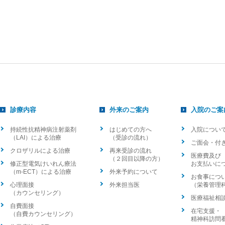
診療内容
外来のご案内
入院のご案
持続性抗精神病注射薬剤
はじめての方へ
入院につい
（LAI）による治療
（受診の流れ）
ご面会・付
クロザリルによる治療
再来受診の流れ
医療費及び
（２回目以降の方）
修正型電気けいれん療法
お支払いに
（m-ECT）による治療
外来予約について
お食事につ
心理面接
外来担当医
（栄養管理
（カウンセリング）
医療福祉相
自費面接
在宅支援・
（自費カウンセリング）
精神科訪問