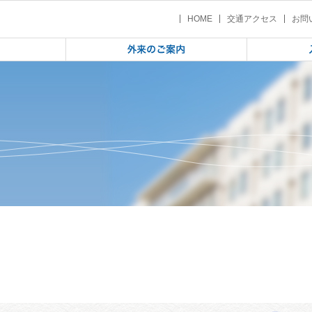
校1年生 心の健康づくり講演会（2018年11月7日）
 | 雫石町立雫石中学校1年生 心の健
HOME
交通アクセス
お問