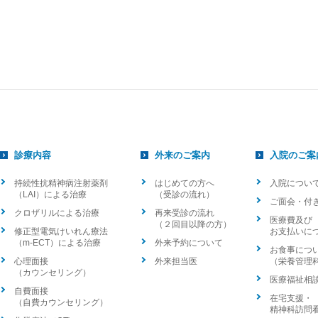
診療内容
外来のご案内
入院のご案
持続性抗精神病注射薬剤
はじめての方へ
入院につい
（LAI）による治療
（受診の流れ）
ご面会・付
クロザリルによる治療
再来受診の流れ
医療費及び
（２回目以降の方）
修正型電気けいれん療法
お支払いに
（m-ECT）による治療
外来予約について
お食事につ
心理面接
外来担当医
（栄養管理
（カウンセリング）
医療福祉相
自費面接
在宅支援・
（自費カウンセリング）
精神科訪問