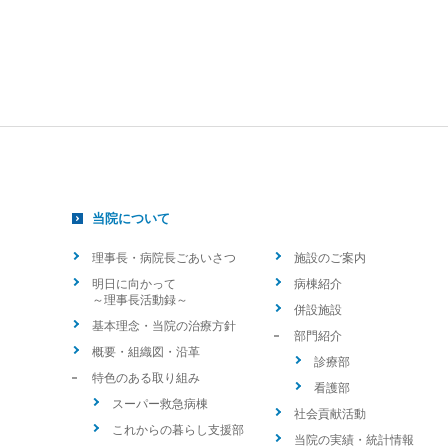
当院について
理事長・病院長ごあいさつ
施設のご案内
明日に向かって
病棟紹介
～理事長活動録～
併設施設
基本理念・当院の治療方針
部門紹介
概要・組織図・沿革
診療部
特色のある取り組み
看護部
スーパー救急病棟
社会貢献活動
これからの暮らし支援部
当院の実績・統計情報