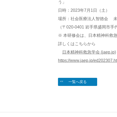
う」
日時：2023年7月1日（土）
場所：社会医療法人智徳会 
（〒020-0401 岩手県盛岡市手
※ 本研修会は、日本精神科救
詳しくはこちらから
日本精神科救急学会
(jaep.jp)
https://www.jaep.jp/ed202307.h
一覧へ戻る
<<