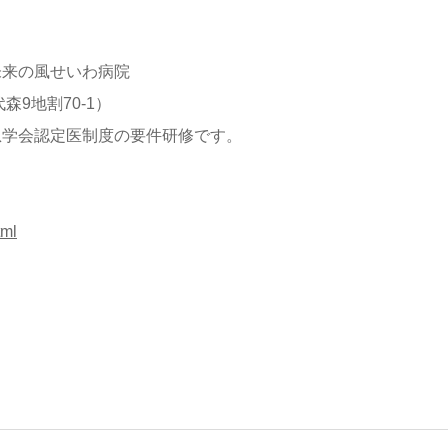
未来の風せいわ病院
代森9地割70-1）
急学会認定医制度の要件研修です。
tml