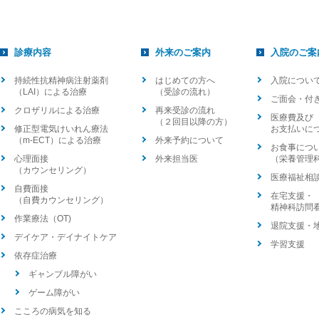
診療内容
外来のご案内
入院のご案
持続性抗精神病注射薬剤
はじめての方へ
入院につい
（LAI）による治療
（受診の流れ）
ご面会・付
クロザリルによる治療
再来受診の流れ
医療費及び
（２回目以降の方）
修正型電気けいれん療法
お支払いに
（m-ECT）による治療
外来予約について
お食事につ
心理面接
外来担当医
（栄養管理
（カウンセリング）
医療福祉相
自費面接
在宅支援・
（自費カウンセリング）
精神科訪問
作業療法（OT)
退院支援・
デイケア・デイナイトケア
学習支援
依存症治療
ギャンブル障がい
ゲーム障がい
こころの病気を知る