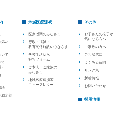
内
地域医療連携
その他
て
医療機関のみなさま
お子さんの様子が
気になる方へ
き添い
行政・福祉・
教育関係施設のみなさま
ご家族の方へ
ついて
学校生活状況
ご相談窓口
報告フォーム
いて
よくある質問
科）
ご本人・ご家族の
リンク集
みなさま
談
新着情報
地域医療連携室
ニュースレター
お問い合わせ
看護
地域定着
採用情報