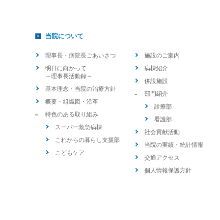
当院について
理事長・病院長ごあいさつ
施設のご案内
明日に向かって
病棟紹介
～理事長活動録～
併設施設
基本理念・当院の治療方針
部門紹介
概要・組織図・沿革
診療部
特色のある取り組み
看護部
スーパー救急病棟
社会貢献活動
これからの暮らし支援部
当院の実績・統計情報
こどもケア
交通アクセス
個人情報保護方針