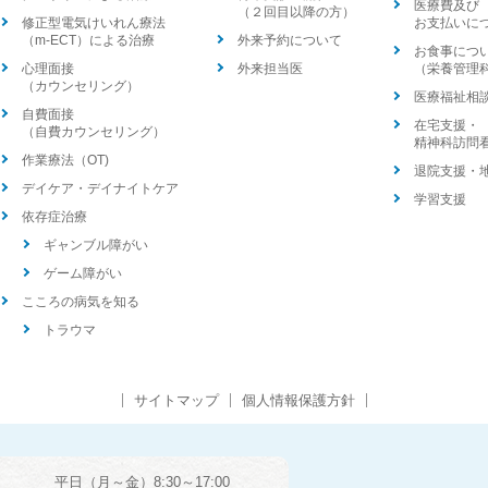
医療費及び
（２回目以降の方）
修正型電気けいれん療法
お支払いに
（m-ECT）による治療
外来予約について
お食事につ
心理面接
外来担当医
（栄養管理
（カウンセリング）
医療福祉相
自費面接
在宅支援・
（自費カウンセリング）
精神科訪問
作業療法（OT)
退院支援・
デイケア・デイナイトケア
学習支援
依存症治療
ギャンブル障がい
ゲーム障がい
こころの病気を知る
トラウマ
サイトマップ
個人情報保護方針
平日（月～金）8:30～17:00