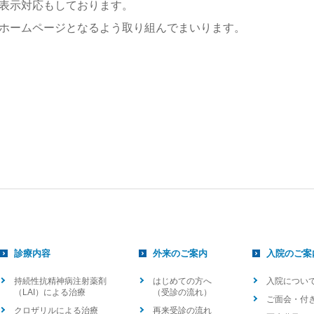
表示対応もしております。
ホームページとなるよう取り組んでまいります。
診療内容
外来のご案内
入院のご案
持続性抗精神病注射薬剤
はじめての方へ
入院につい
（LAI）による治療
（受診の流れ）
ご面会・付
クロザリルによる治療
再来受診の流れ