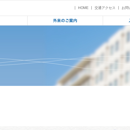
合連合会 精神科医療従事者 精神科病院のこれから（2025/12/7）
 | 岩手県医療労働組合連合会 精神科
HOME
交通アクセス
お問