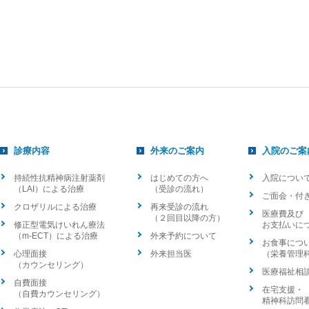
診療内容
外来のご案内
入院のご案
持続性抗精神病注射薬剤
はじめての方へ
入院につい
（LAI）による治療
（受診の流れ）
ご面会・付
クロザリルによる治療
再来受診の流れ
医療費及び
（２回目以降の方）
修正型電気けいれん療法
お支払いに
（m-ECT）による治療
外来予約について
お食事につ
心理面接
外来担当医
（栄養管理
（カウンセリング）
医療福祉相
自費面接
在宅支援・
（自費カウンセリング）
精神科訪問