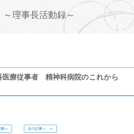
て
～理事長活動録～
科医療従事者 精神科病院のこれから
事へ
次の記事へ
>>