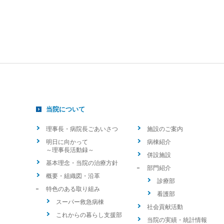
当院について
理事長・病院長ごあいさつ
施設のご案内
明日に向かって
病棟紹介
～理事長活動録～
併設施設
基本理念・当院の治療方針
部門紹介
概要・組織図・沿革
診療部
特色のある取り組み
看護部
スーパー救急病棟
社会貢献活動
これからの暮らし支援部
当院の実績・統計情報